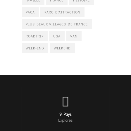
FAMILLE
FRANCE
HISTOIRE
PACA
PARC D'ATTRACTION
PLUS BEAUX VILLAGES DE FRANCE
ROADTRIP
USA
VAN
WEEK-END
WEEKEND
9 Pays
Explorés