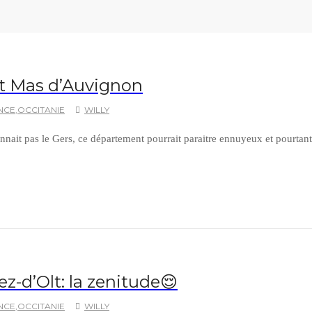
et Mas d’Auvignon
NCE
,
OCCITANIE
WILLY
nnait pas le Gers, ce département pourrait paraitre ennuyeux et pourta
z-d’Olt: la zenitude😌
NCE
,
OCCITANIE
WILLY