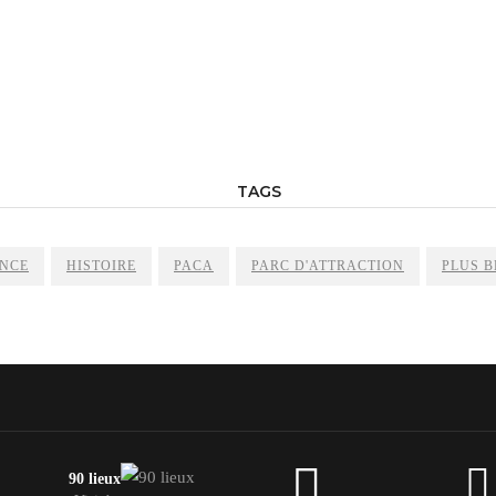
TAGS
NCE
HISTOIRE
PACA
PARC D'ATTRACTION
PLUS B
90 lieux