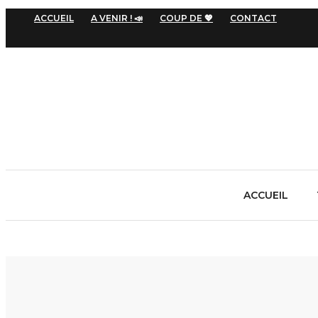
ACCUEIL
A VENIR ! 📣
COUP DE 💖
CONTACT
ACCUEIL