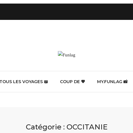
TOUS LES VOYAGES 📖
COUP DE 💖
MY.FUNLAG 📸​
Catégorie :
OCCITANIE