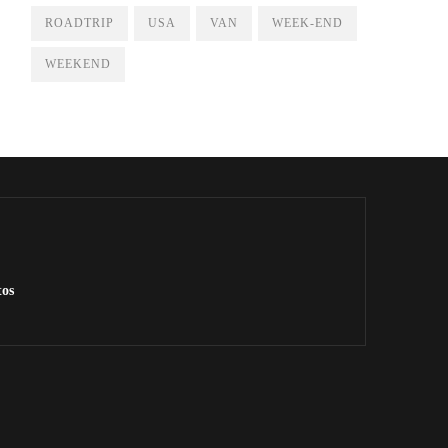
ROADTRIP
USA
VAN
WEEK-END
WEEKEND
tos