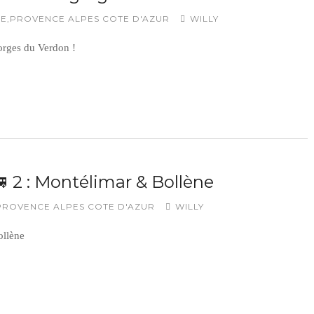
CE
,
PROVENCE ALPES COTE D'AZUR
WILLY
orges du Verdon !
🚐 2 : Montélimar & Bollène
PROVENCE ALPES COTE D'AZUR
WILLY
ollène