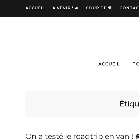
ACCUEIL
A VENIR ! 📣
COUP DE 💖
CONTAC
ACCUEIL
TO
Étiqu
On a testé le roadtrip en van ! 