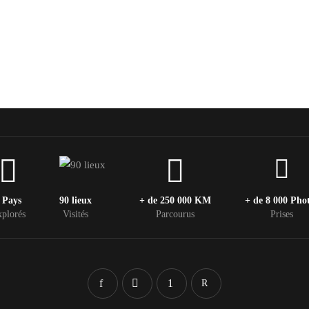
 Pays
90 lieux
+ de 250 000 KM
+ de 8 000 Pho
plorés
Visités
Parcourus
Prises