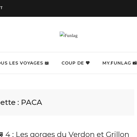
T
US LES VOYAGES 📖
COUP DE 💖
MY.FUNLAG 📸
ette :
PACA
🚐 4 : Les gorges du Verdon et Grillon