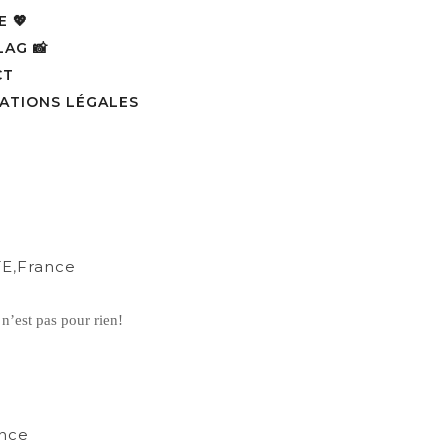
 💖
AG 📸​
CT
ATIONS LÉGALES
TE
,
France
 n’est pas pour rien!
nce