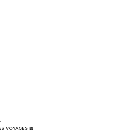
L
ES VOYAGES 📖