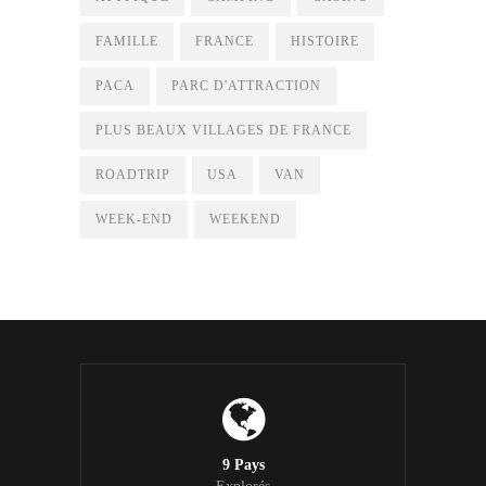
FAMILLE
FRANCE
HISTOIRE
PACA
PARC D'ATTRACTION
PLUS BEAUX VILLAGES DE FRANCE
ROADTRIP
USA
VAN
WEEK-END
WEEKEND
9 Pays