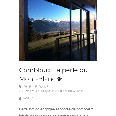
Combloux : la perle du
Mont-Blanc ❄️
PUBLIÉ DANS
AUVERGNE RHONE ALPES
,
FRANCE
WILLY
Cette station engagée est dotée de nombreux
labels responsables. Vue imprenable sur le