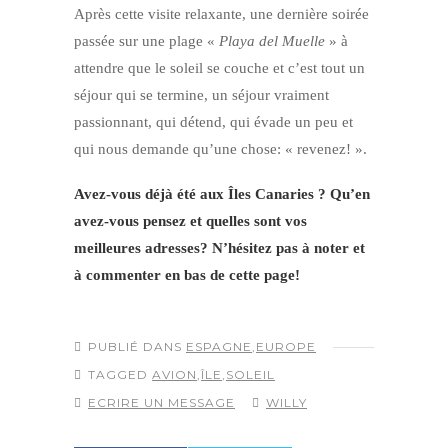
Après cette visite relaxante, une dernière soirée
passée sur une plage «
Playa del Muelle
» à
attendre que le soleil se couche et c’est tout un
séjour qui se termine, un séjour vraiment
passionnant, qui détend, qui évade un peu et
qui nous demande qu’une chose: « revenez! ».
Avez-vous déjà été aux Îles Canaries ? Qu’en
avez-vous pensez et quelles sont vos
meilleures adresses? N’hésitez pas à noter et
à commenter en bas de cette page!
PUBLIÉ DANS
ESPAGNE
,
EUROPE
TAGGED
AVION
,
ÎLE
,
SOLEIL
ECRIRE UN MESSAGE
WILLY